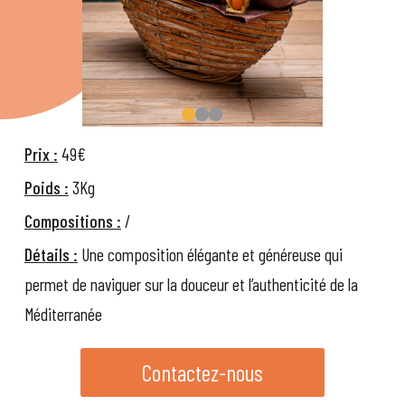
0
1
2
Prix :
49€
Poids :
3Kg
Compositions :
/
Détails :
Une composition élégante et généreuse qui
permet de naviguer sur la douceur et l’authenticité de la
Méditerranée
Contactez-nous